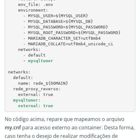
    env_file: .env

    environment:

      - MYSQL_USER=${MYSQL_USER}

      - MYSQL_DATABASE=${MYSQL_DB}

      - MYSQL_PASSWORD=${MYSQL_PASSWORD}

      - MYSQL_ROOT_PASSWORD=${MYSQL_PASSWORD}

      - MARIADB_CHARACTER_SET=utf8mb4

      - MARIADB_COLLATE=utf8mb4_unicode_ci

    networks:

      - mysqltuner
networks:

  default:

    name: rede_${DOMAIN}

  rede_proxy_reverso:

  mysqltuner:

No código acima, repare que mapeamos o arquivo
my.cnf
para acesso externo ao container. Desta forma,
caso tenha o desejo de realizar modificações de