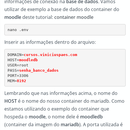
informações de conexão na
base de dados
. Vamos
utilizar de exemplo a base de dados do container do
moodle
deste tutorial:
container moodle
nano .env
Inserir as informações dentro do arquivo:
DOMAIN=
cursos.viniciuspaes.com
HOST=
moodledb
USER=root

PASS=
senha_banco_dados
PORT=3306

MEM=
8192
Lembrando que nas informações acima, o nome do
HOST
é o nome do nosso container do mariadb. Como
estamos utilizando o exemplo do container que
hospeda o
moodle
, o nome dele é
moodledb
(container da imagem do
mariadb
). A porta utilizada é