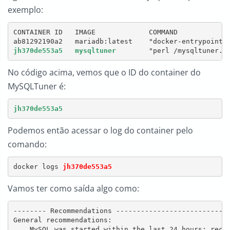
exemplo:
CONTAINER ID   IMAGE             COMMAND             
jh370de553a5
mysqltuner
No código acima, vemos que o ID do container do
MySQLTuner é:
jh370de553a5
Podemos então acessar o log do container pelo
comando:
docker logs 
jh370de553a5
Vamos ter como saída algo como:
-------- Recommendations ----------------------------
General recommendations:

    MySQL was started within the last 24 hours: recom