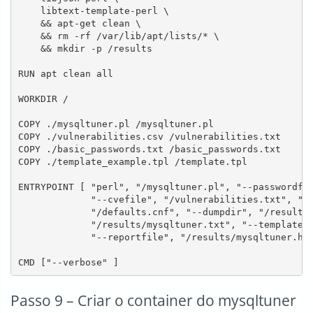
    libtext-template-perl \

    && apt-get clean \

    && rm -rf /var/lib/apt/lists/* \

    && mkdir -p /results

RUN apt clean all

WORKDIR /

COPY ./mysqltuner.pl /mysqltuner.pl

COPY ./vulnerabilities.csv /vulnerabilities.txt

COPY ./basic_passwords.txt /basic_passwords.txt

COPY ./template_example.tpl /template.tpl

ENTRYPOINT [ "perl", "/mysqltuner.pl", "--passwordfil
             "--cvefile", "/vulnerabilities.txt", "--
             "/defaults.cnf", "--dumpdir", "/results"
             "/results/mysqltuner.txt", "--template",
             "--reportfile", "/results/mysqltuner.htm
Passo 9 – Criar o container do mysqltuner