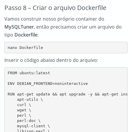
Passo 8 – Criar o arquivo Dockerfile
Vamos construir nosso próprio container do
MySQLTuner
, então precisamos criar um arquivo do
tipo
Dockerfile
:
nano Dockerfile
Inserir o código abaixo dentro do arquivo:
FROM ubuntu:latest

ENV DEBIAN_FRONTEND=noninteractive

RUN apt-get update && apt upgrade -y && apt-get insta
    apt-utils \

    curl \

    wget \

    perl \

    perl-doc \

    mysql-client \

    libjson-perl \
