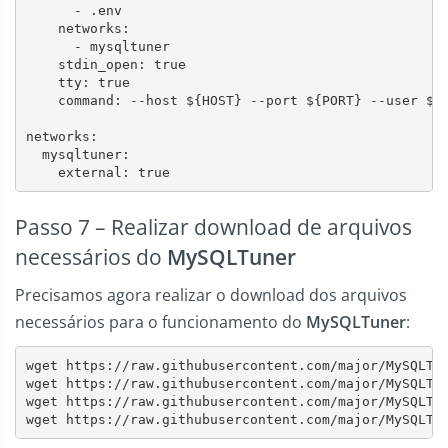
      - .env

    networks:

      - mysqltuner

    stdin_open: true

    tty: true

    command: --host ${HOST} --port ${PORT} --user ${U
networks:

  mysqltuner:

Passo 7 – Realizar download de arquivos
necessários do
MySQLTuner
Precisamos agora realizar o download dos arquivos
necessários para o funcionamento do
MySQLTuner
:
wget https://raw.githubusercontent.com/major/MySQLTun
wget https://raw.githubusercontent.com/major/MySQLTun
wget https://raw.githubusercontent.com/major/MySQLTun