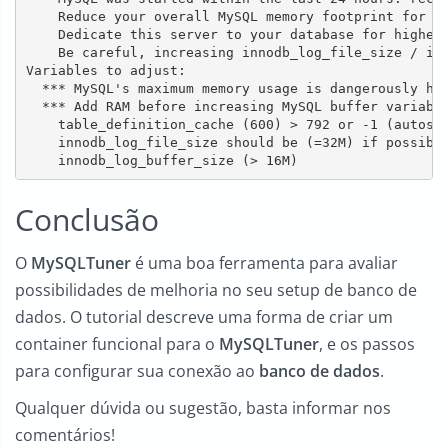
    Reduce your overall MySQL memory footprint for sy
    Dedicate this server to your database for highest
    Be careful, increasing innodb_log_file_size / inn
Variables to adjust:

  *** MySQL's maximum memory usage is dangerously hig
  *** Add RAM before increasing MySQL buffer variable
    table_definition_cache (600) > 792 or -1 (autosiz
    innodb_log_file_size should be (=32M) if possible
Conclusão
O
MySQLTuner
é uma boa ferramenta para avaliar
possibilidades de melhoria no seu setup de banco de
dados. O tutorial descreve uma forma de criar um
container funcional para o
MySQLTuner
, e os passos
para configurar sua conexão ao
banco de dados
.
Qualquer dúvida ou sugestão, basta informar nos
comentários!