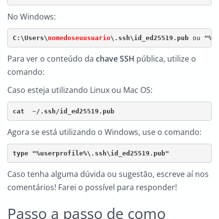
No Windows:
C:\Users\
nomedoseuusuario
\.ssh\id_ed25519.pub 
ou 
"%u
Para ver o conteúdo da
chave SSH
pública, utilize o
comando:
Caso esteja utilizando Linux ou Mac OS:
cat  ~/.ssh/id_ed25519.pub
Agora se está utilizando o Windows, use o comando:
type "%userprofile%\.ssh\id_ed25519.pub"
Caso tenha alguma dúvida ou sugestão, escreve aí nos
comentários! Farei o possível para responder!
Passo a passo de como