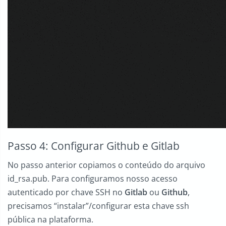
Passo 4: Configurar Github e Gitlab
No passo anterior copiamos o conteúdo do arquivo
id_rsa.pub. Para configuramos nosso acesso
autenticado por chave SSH no
Gitlab
ou
Github
,
precisamos “instalar”/configurar esta chave ssh
pública na plataforma.