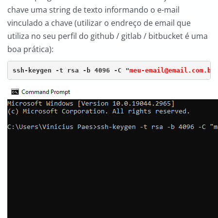
chave uma string de texto informando o e-mail
vinculado a chave (utilizar o endreço de email que
utiliza no seu perfil do github / gitlab / bitbucket é uma
boa prática):
ssh-keygen -t rsa -b 4096 -C "
meu-email@email.com.br