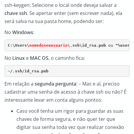
ssh-keygen: Selecione o local onde deseja salvar a
chave ssh
. Se apertar enter (sem escrever nada), ela
será salva na sua pasta home, podendo ser:
No
Windows
:
C:\Users\
nomedoseuusuario
\.ssh\id_rsa.pub 
ou 
"%userp
No
Linux
e
MAC OS
, o caminho fica:
~/.ssh/id_rsa.pub
Em relação a
segunda pergunta
: – Mas e aí, preciso
cadastrar uma senha de acesso à chave ssh ou não? É
interessante levar em conta alguns pontos:
Caso você tenha um rigor para guardar as suas
chaves de forma segura, e não quer ter que
digitar sua senha toda vez que realizar conexão