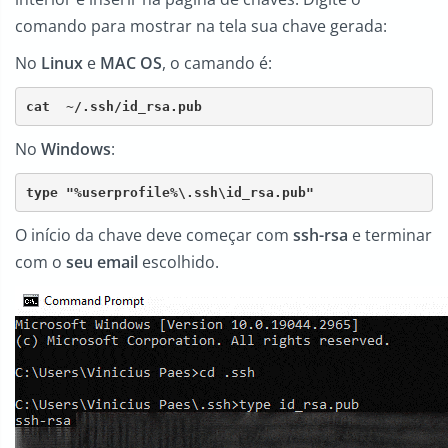
comando para mostrar na tela sua chave gerada:
No
Linux
e
MAC OS
, o camando é:
cat  ~/.ssh/id_rsa.pub
No
Windows
:
type "%userprofile%\.ssh\id_rsa.pub"
O início da chave deve começar com
ssh-rsa
e terminar
com o
seu email
escolhido.