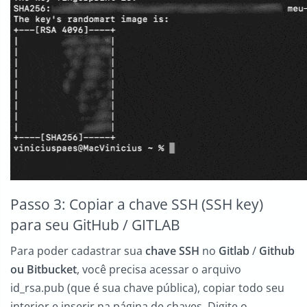
Passo 3: Copiar a chave SSH (SSH key)
para seu GitHub / GITLAB
Para poder cadastrar sua
chave SSH
no
Gitlab
/
Github
ou Bitbucket
, você precisa acessar o arquivo
id_rsa.pub (que é sua chave pública), copiar todo seu
interior e inserir na página de chaves. Digite o