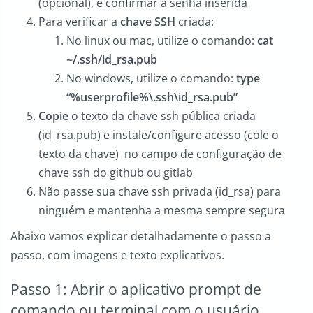
(opcional), e confirmar a senha inserida
Para verificar a
chave SSH
criada:
No linux ou mac, utilize o comando:
cat
~/.ssh/id_rsa.pub
No windows, utilize o comando:
type
“%userprofile%\.ssh\id_rsa.pub”
Copie
o texto da chave ssh pública criada
(id_rsa.pub) e instale/configure acesso (cole o
texto da chave) no campo de configuração de
chave ssh do github ou gitlab
Não passe sua chave ssh privada (id_rsa) para
ninguém e mantenha a mesma sempre segura
Abaixo vamos explicar detalhadamente o passo a
passo, com imagens e texto explicativos.
Passo 1: Abrir o aplicativo prompt de
comando ou terminal com o usuário