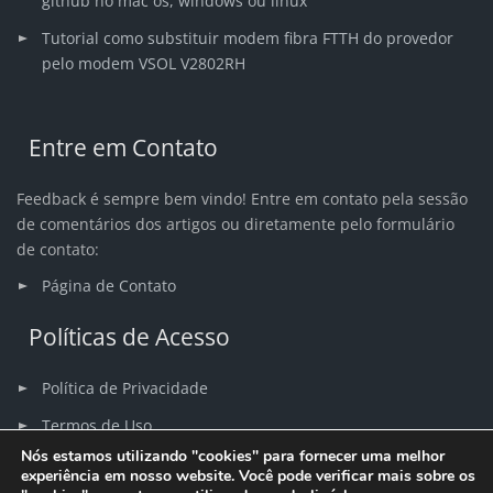
github no mac os, windows ou linux
Tutorial como substituir modem fibra FTTH do provedor
pelo modem VSOL V2802RH
Entre em Contato
Feedback é sempre bem vindo! Entre em contato pela sessão
de comentários dos artigos ou diretamente pelo formulário
de contato:
Página de Contato
Políticas de Acesso
Política de Privacidade
Termos de Uso
Nós estamos utilizando "cookies" para fornecer uma melhor
Sitemap
experiência em nosso website. Você pode verificar mais sobre os