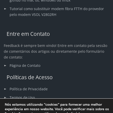
github no mac os, windows ou linux
Tutorial como substituir modem fibra FTTH do provedor
pelo modem VSOL V2802RH
Entre em Contato
Feedback é sempre bem vindo! Entre em contato pela sessão
de comentários dos artigos ou diretamente pelo formulário
de contato:
Página de Contato
Políticas de Acesso
Política de Privacidade
Termos de Uso
Nós estamos utilizando "cookies" para fornecer uma melhor
Sitemap
experiência em nosso website. Você pode verificar mais sobre os